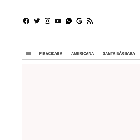
Facebook
Twitter
Instagram
YouTube
RSS
Whatsapp
Google
News
PIRACICABA
AMERICANA
SANTA BÁRBARA