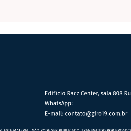
Edifício Racz Center, sala 808 R
WhatsApp:
E-mail:
contato@giro19.com.br
R. ESTE MATERIAL NÃO PODE SER PUBLICADO, TRANSMITIDO POR BROADCA