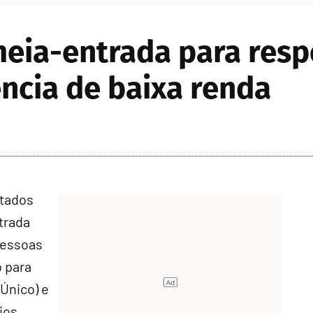
eia-entrada para resp
ncia de baixa renda
utados
trada
pessoas
o para
Único
) e
ios