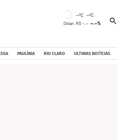
--ºC --ºC
Open
Dólar: R$ -,--
--.--%
Search
ESSA
PAULÍNIA
RIO CLARO
ULTIMAS NOTÍCIAS