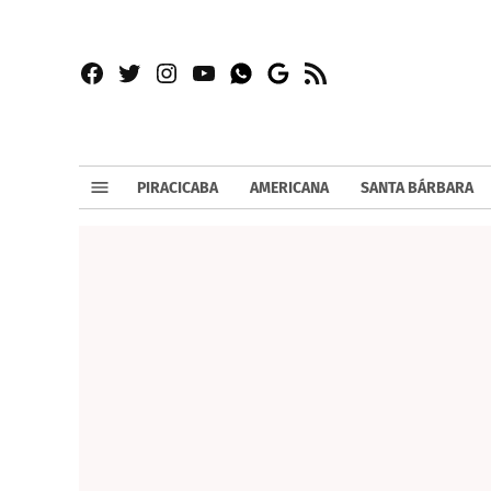
Facebook
Twitter
Instagram
YouTube
RSS
Whatsapp
Google
News
PIRACICABA
AMERICANA
SANTA BÁRBARA