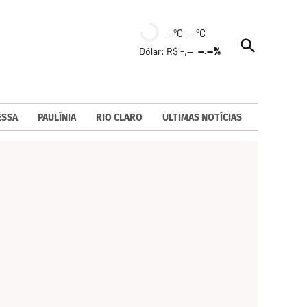
--ºC --ºC
Open
Dólar: R$ -,--
--.--%
Search
ESSA
PAULÍNIA
RIO CLARO
ULTIMAS NOTÍCIAS