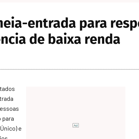
eia-entrada para resp
ncia de baixa renda
utados
trada
pessoas
o para
Único
) e
ios