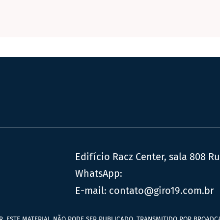
Edifício Racz Center, sala 808 R
WhatsApp:
E-mail:
contato@giro19.com.br
R. ESTE MATERIAL NÃO PODE SER PUBLICADO, TRANSMITIDO POR BROADCA