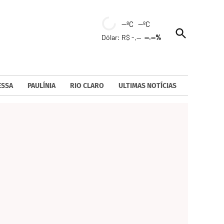
--ºC --ºC
Open
Dólar: R$ -,--
--.--%
Search
ESSA
PAULÍNIA
RIO CLARO
ULTIMAS NOTÍCIAS