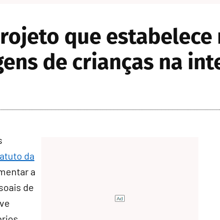
ojeto que estabelece 
ens de crianças na int
s
atuto da
mentar a
soais de
ive
prios