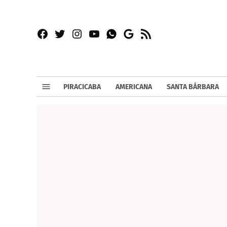
Facebook
Twitter
Instagram
YouTube
RSS
Whatsapp
Google
News
PIRACICABA
AMERICANA
SANTA BÁRBARA