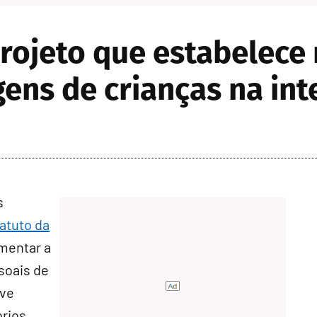
ojeto que estabelece 
ens de crianças na int
s
atuto da
mentar a
soais de
ive
prios