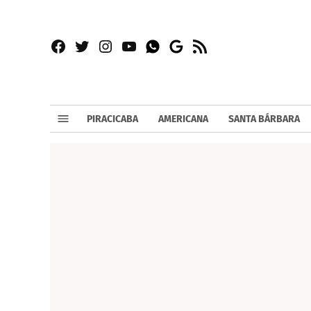
Facebook
Twitter
Instagram
YouTube
RSS
Whatsapp
Google
News
PIRACICABA
AMERICANA
SANTA BÁRBARA