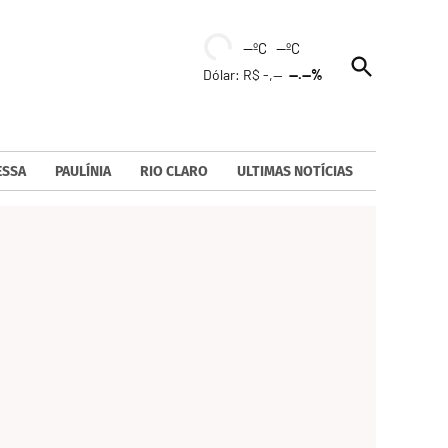
--ºC --ºC
Open
Dólar: R$ -,--
--.--%
Search
ESSA
PAULÍNIA
RIO CLARO
ULTIMAS NOTÍCIAS