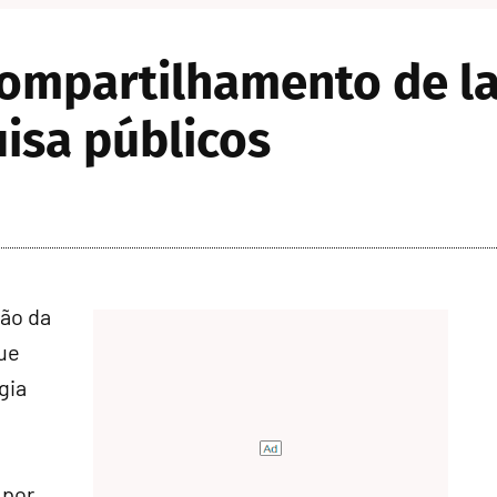
ompartilhamento de la
uisa públicos
ção da
ue
gia
 por