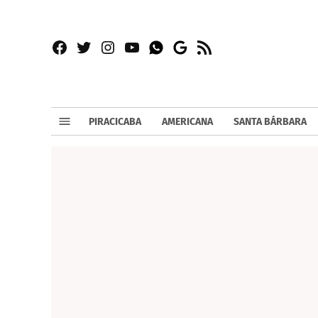
Facebook
Twitter
Instagram
YouTube
RSS
Whatsapp
Google
News
PIRACICABA
AMERICANA
SANTA BÁRBARA