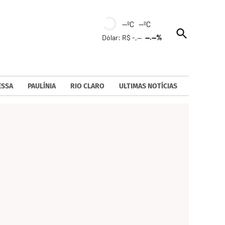
--ºC --ºC
Open
Dólar: R$ -,--
--.--%
Search
ESSA
PAULÍNIA
RIO CLARO
ULTIMAS NOTÍCIAS