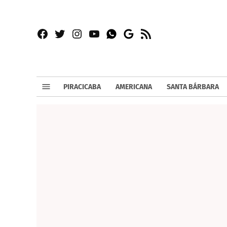
Facebook
Twitter
Instagram
YouTube
RSS
Whatsapp
Google
News
PIRACICABA
AMERICANA
SANTA BÁRBARA