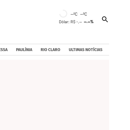
--ºC --ºC
Open
Dólar: R$ -,--
--.--%
Search
ESSA
PAULÍNIA
RIO CLARO
ULTIMAS NOTÍCIAS