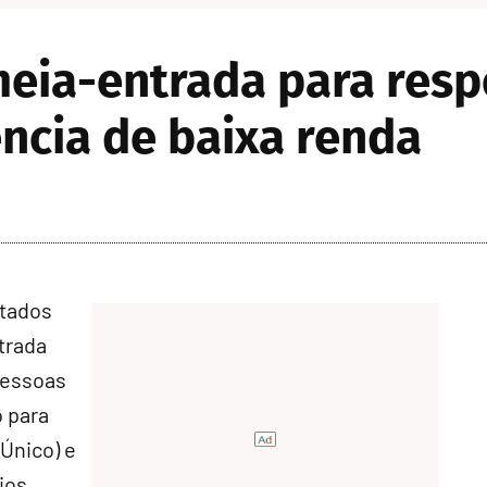
eia-entrada para resp
ncia de baixa renda
utados
trada
pessoas
o para
Único
) e
ios