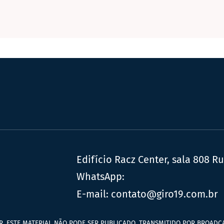
Edifício Racz Center, sala 808 R
WhatsApp:
E-mail:
contato@giro19.com.br
R. ESTE MATERIAL NÃO PODE SER PUBLICADO, TRANSMITIDO POR BROADCA