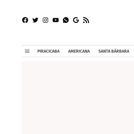
Facebook
Twitter
Instagram
YouTube
RSS
Whatsapp
Google
News
PIRACICABA
AMERICANA
SANTA BÁRBARA