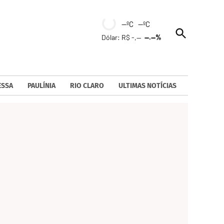
--ºC --ºC
Open
Dólar: R$ -,--
--.--%
Search
ESSA
PAULÍNIA
RIO CLARO
ULTIMAS NOTÍCIAS