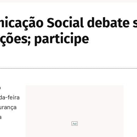
icação Social debate 
ições; participe
o
a-feira
gurança
a