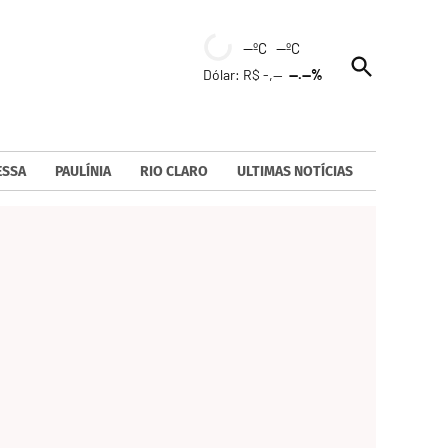
--ºC --ºC
Open
Dólar: R$ -,--
--.--%
Search
ESSA
PAULÍNIA
RIO CLARO
ULTIMAS NOTÍCIAS