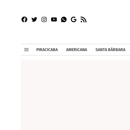
Facebook
Twitter
Instagram
YouTube
RSS
Whatsapp
Google
News
PIRACICABA
AMERICANA
SANTA BÁRBARA