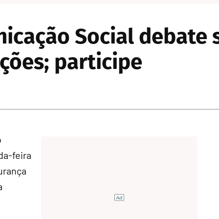
icação Social debate 
ições; participe
o
a-feira
gurança
a