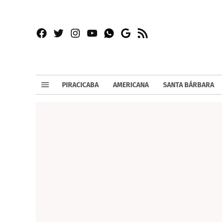
Facebook
Twitter
Instagram
YouTube
RSS
Whatsapp
Google
News
PIRACICABA
AMERICANA
SANTA BÁRBARA