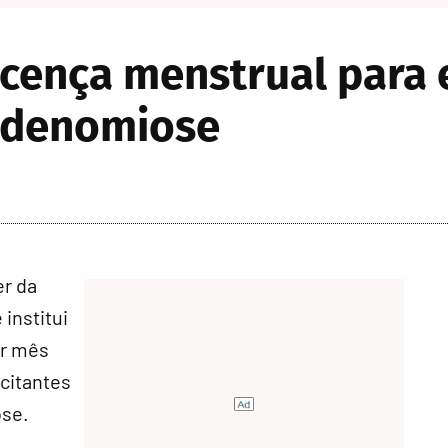
icença menstrual para
adenomiose
er da
institui
or mês
citantes
ose.