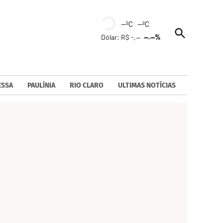
--ºC --ºC
Open
Dólar: R$ -,--
--.--%
Search
ESSA
PAULÍNIA
RIO CLARO
ULTIMAS NOTÍCIAS