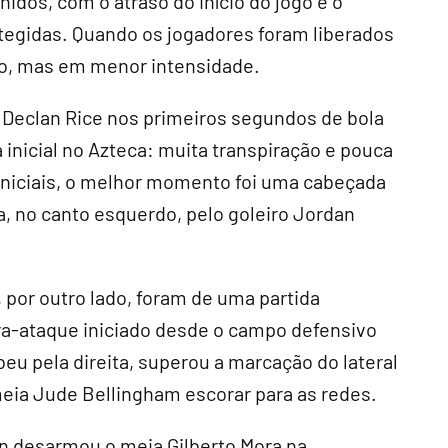
idos, com o atraso do início do jogo e o
tegidas. Quando os jogadores foram liberados
io, mas em menor intensidade.
s Declan Rice nos primeiros segundos de bola
 inicial no Azteca: muita transpiração e pouca
 iniciais, o melhor momento foi uma cabeçada
a, no canto esquerdo, pelo goleiro Jordan
 por outro lado, foram de uma partida
ra-ataque iniciado desde o campo defensivo
eu pela direita, superou a marcação do lateral
meia Jude Bellingham escorar para as redes.
on desarmou o meia Gilberto Mora na