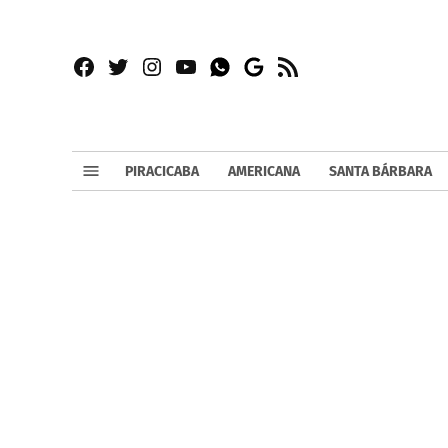
Facebook
Twitter
Instagram
YouTube
RSS
Whatsapp
Google
News
PIRACICABA
AMERICANA
SANTA BÁRBARA