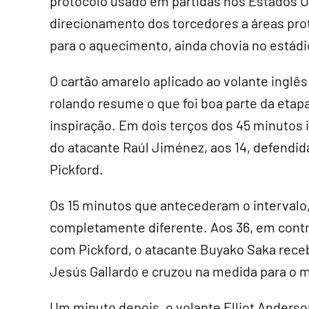
protocolo usado em partidas nos Estados Un
direcionamento dos torcedores a áreas pro
para o aquecimento, ainda chovia no estád
O cartão amarelo aplicado ao volante inglê
rolando resume o que foi boa parte da etapa
inspiração. Em dois terços dos 45 minutos
do atacante Raúl Jiménez, aos 14, defendid
Pickford.
Os 15 minutos que antecederam o intervalo,
completamente diferente. Aos 36, em cont
com Pickford, o atacante Buyako Saka receb
Jesús Gallardo e cruzou na medida para o 
Um minuto depois, o volante Elliot Anders