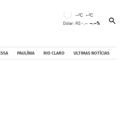
--ºC --ºC
Open
Dólar: R$ -,--
--.--%
Search
ESSA
PAULÍNIA
RIO CLARO
ULTIMAS NOTÍCIAS