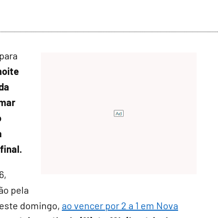
 para
noite
 da
 mar
o
a
final.
6,
ão pela
neste domingo,
ao vencer por 2 a 1 em Nova