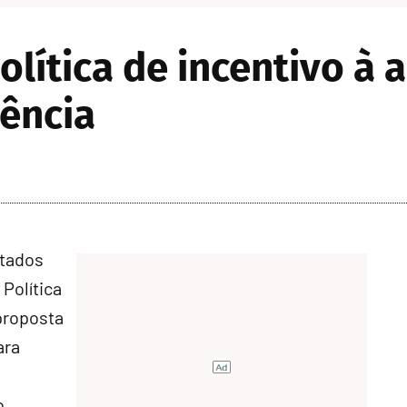
lítica de incentivo à 
iência
utados
 Política
proposta
ara
o