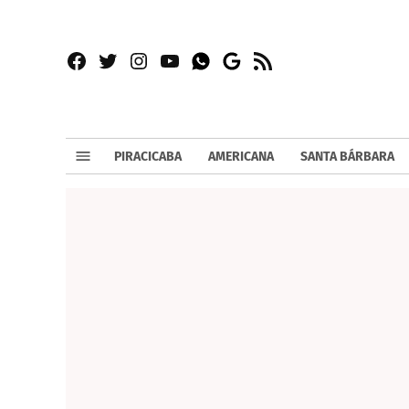
Facebook
Twitter
Instagram
YouTube
RSS
Whatsapp
Google
News
PIRACICABA
AMERICANA
SANTA BÁRBARA