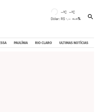
--ºC --ºC
Open
Dólar: R$ -,--
--.--%
Search
ESSA
PAULÍNIA
RIO CLARO
ULTIMAS NOTÍCIAS