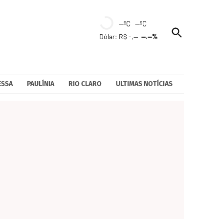
--ºC --ºC
Open
Dólar: R$ -,--
--.--%
Search
ESSA
PAULÍNIA
RIO CLARO
ULTIMAS NOTÍCIAS