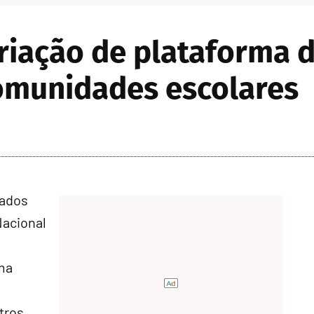
riação de plataforma 
comunidades escolares
tados
Nacional
rma
tros