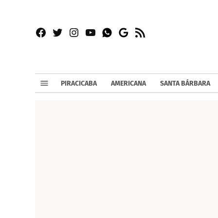
Facebook
Twitter
Instagram
YouTube
RSS
Whatsapp
Google
News
PIRACICABA
AMERICANA
SANTA BÁRBARA