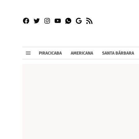
Facebook
Twitter
Instagram
YouTube
RSS
Whatsapp
Google
News
PIRACICABA
AMERICANA
SANTA BÁRBARA