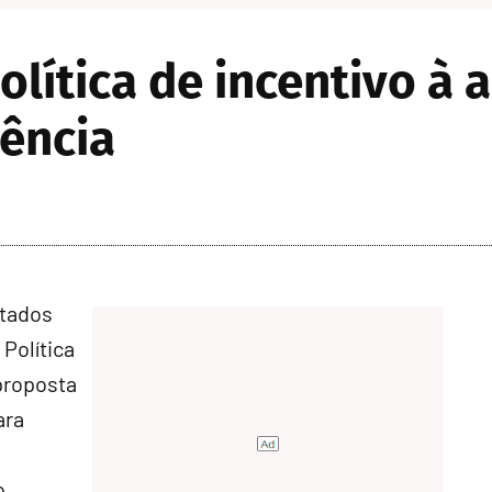
lítica de incentivo à 
iência
utados
 Política
proposta
ara
o