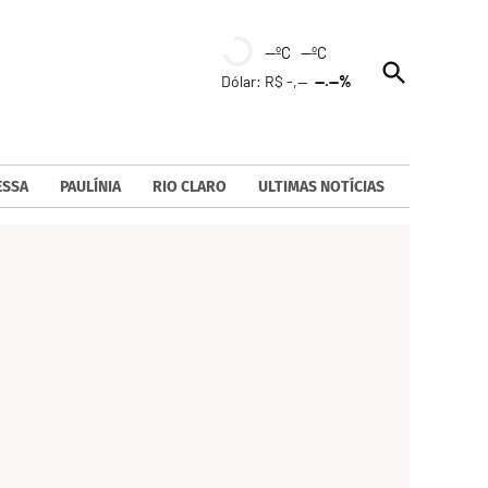
--ºC --ºC
Open
Dólar: R$ -,--
--.--%
Search
ESSA
PAULÍNIA
RIO CLARO
ULTIMAS NOTÍCIAS