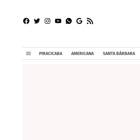
Facebook
Twitter
Instagram
YouTube
RSS
Whatsapp
Google
News
PIRACICABA
AMERICANA
SANTA BÁRBARA