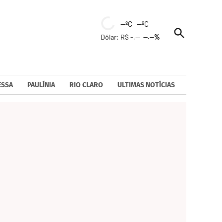
--ºC --ºC
Open
Dólar: R$ -,--
--.--%
Search
ESSA
PAULÍNIA
RIO CLARO
ULTIMAS NOTÍCIAS