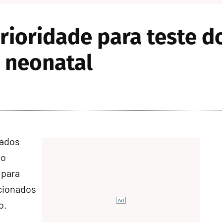
ioridade para teste d
 neonatal
tados
 o
para
acionados
o.