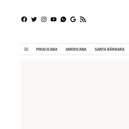
Facebook
Twitter
Instagram
YouTube
RSS
Whatsapp
Google
News
PIRACICABA
AMERICANA
SANTA BÁRBARA