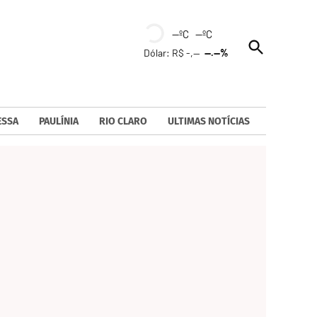
--ºC --ºC
Open
Dólar: R$ -,--
--.--%
Search
ESSA
PAULÍNIA
RIO CLARO
ULTIMAS NOTÍCIAS