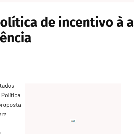
lítica de incentivo à 
iência
utados
 Política
proposta
ara
o