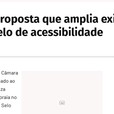
roposta que amplia ex
lo de acessibilidade
a Câmara
nado ao
eza
praia no
o Selo