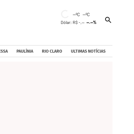
--ºC --ºC
Open
Dólar: R$ -,--
--.--%
Search
ESSA
PAULÍNIA
RIO CLARO
ULTIMAS NOTÍCIAS