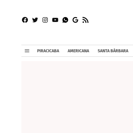
Facebook
Twitter
Instagram
YouTube
RSS
Whatsapp
Google
News
PIRACICABA
AMERICANA
SANTA BÁRBARA