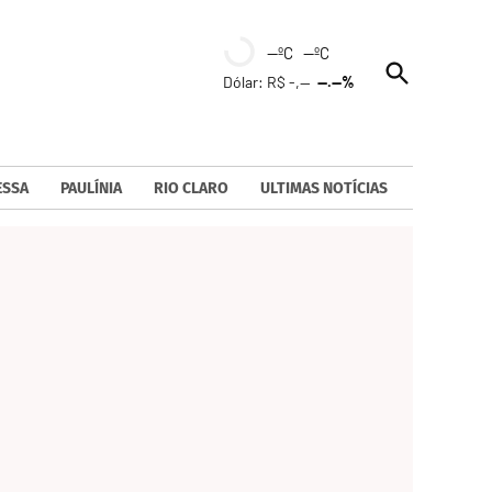
--ºC --ºC
Open
Dólar: R$ -,--
--.--%
Search
ESSA
PAULÍNIA
RIO CLARO
ULTIMAS NOTÍCIAS