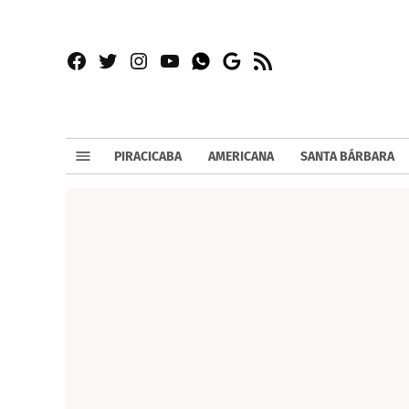
Facebook
Twitter
Instagram
YouTube
RSS
Whatsapp
Google
News
PIRACICABA
AMERICANA
SANTA BÁRBARA