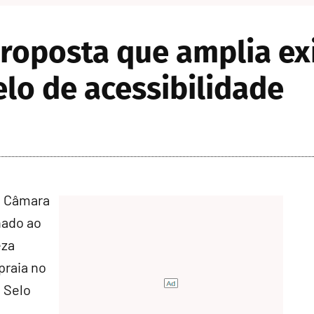
roposta que amplia ex
lo de acessibilidade
a Câmara
nado ao
eza
praia no
o Selo