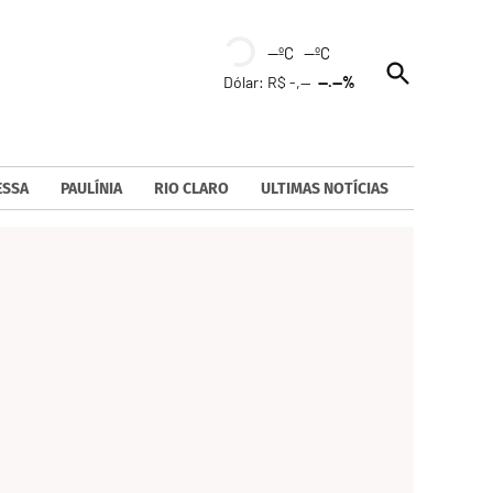
--ºC --ºC
Open
Dólar: R$ -,--
--.--%
Search
ESSA
PAULÍNIA
RIO CLARO
ULTIMAS NOTÍCIAS