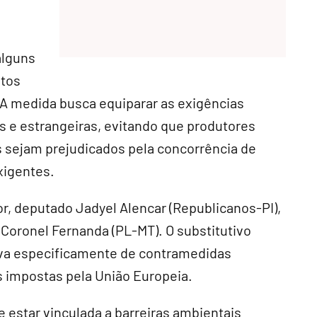
alguns
utos
A medida busca equiparar as exigências
s e estrangeiras, evitando que produtores
s sejam prejudicados pela concorrência de
xigentes.
or, deputado Jadyel Alencar (Republicanos-PI),
 Coronel Fernanda (PL-MT). O substitutivo
tava especificamente de contramedidas
s impostas pela União Europeia.
 estar vinculada a barreiras ambientais