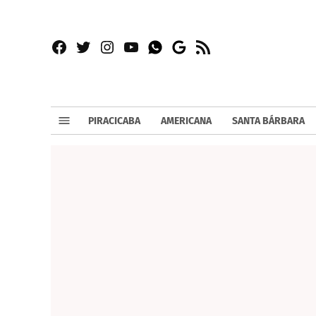
Facebook
Twitter
Instagram
YouTube
RSS
Whatsapp
Google
News
PIRACICABA
AMERICANA
SANTA BÁRBARA