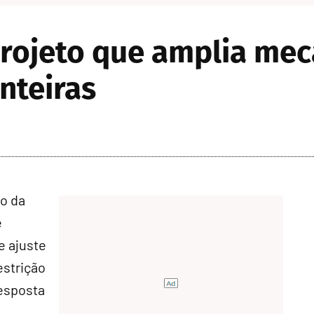
rojeto que amplia mec
nteiras
o da
e
e ajuste
estrição
esposta