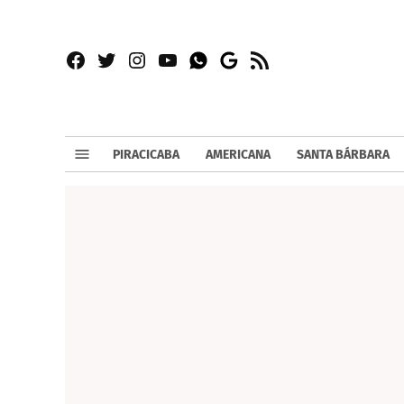
Facebook
Twitter
Instagram
YouTube
RSS
Whatsapp
Google
News
PIRACICABA
AMERICANA
SANTA BÁRBARA