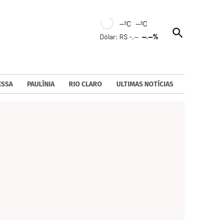
--ºC --ºC
Open
Dólar: R$ -,--
--.--%
Search
ESSA
PAULÍNIA
RIO CLARO
ULTIMAS NOTÍCIAS