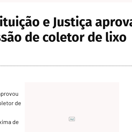
tuição e Justiça apro
são de coletor de lixo
aprovou
oletor de
xima de