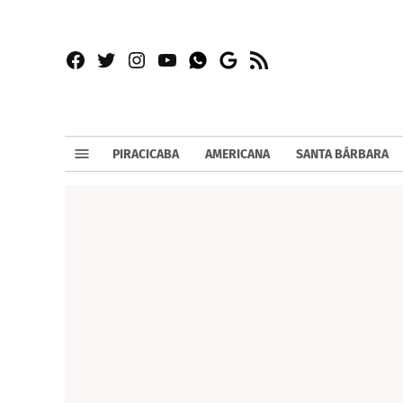
Facebook
Twitter
Instagram
YouTube
RSS
Whatsapp
Google
News
PIRACICABA
AMERICANA
SANTA BÁRBARA