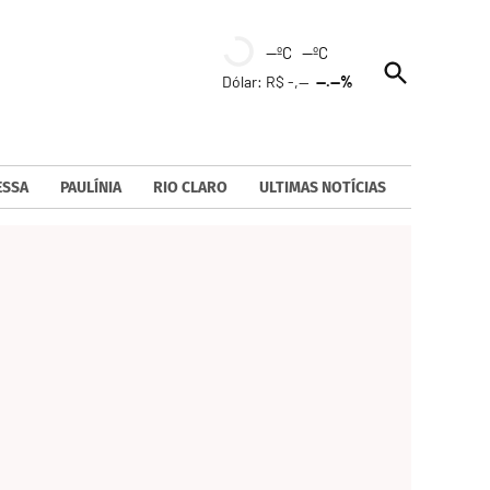
--ºC --ºC
Open
Dólar: R$ -,--
--.--%
Search
ESSA
PAULÍNIA
RIO CLARO
ULTIMAS NOTÍCIAS