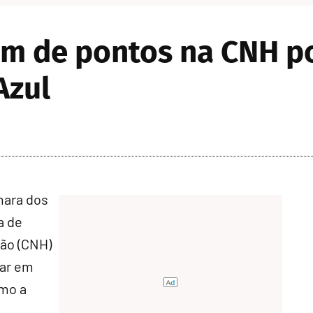
im de pontos na CNH p
Azul
mara dos
a de
ção (CNH)
lar em
omo a