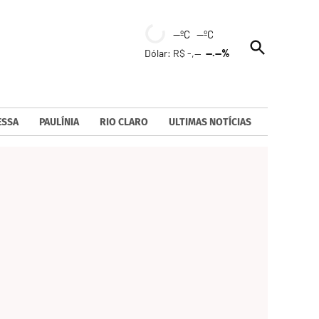
--ºC --ºC
Open
Dólar: R$ -,--
--.--%
Search
ESSA
PAULÍNIA
RIO CLARO
ULTIMAS NOTÍCIAS