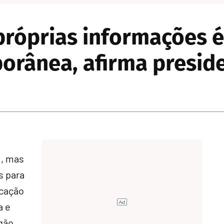
próprias informações é
orânea, afirma presid
l, mas
s para
ocação
a e
gão,