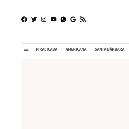
Facebook
Twitter
Instagram
YouTube
RSS
Whatsapp
Google
News
PIRACICABA
AMERICANA
SANTA BÁRBARA