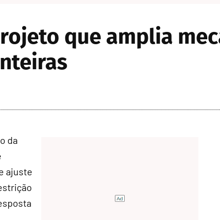
rojeto que amplia mec
nteiras
o da
e
e ajuste
estrição
esposta