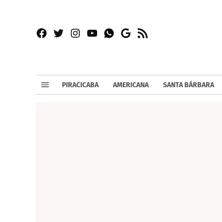
Facebook
Twitter
Instagram
YouTube
RSS
Whatsapp
Google
News
PIRACICABA
AMERICANA
SANTA BÁRBARA