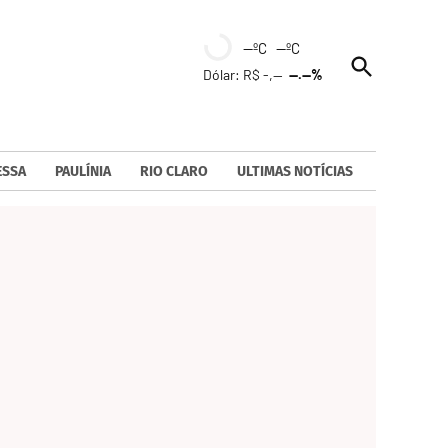
--ºC --ºC
Open
Dólar: R$ -,--
--.--%
Search
ESSA
PAULÍNIA
RIO CLARO
ULTIMAS NOTÍCIAS