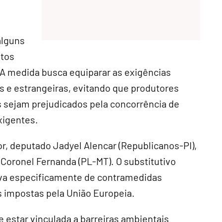
alguns
utos
A medida busca equiparar as exigências
s e estrangeiras, evitando que produtores
s sejam prejudicados pela concorrência de
xigentes.
or, deputado Jadyel Alencar (Republicanos-PI),
 Coronel Fernanda (PL-MT). O substitutivo
tava especificamente de contramedidas
s impostas pela União Europeia.
 estar vinculada a barreiras ambientais