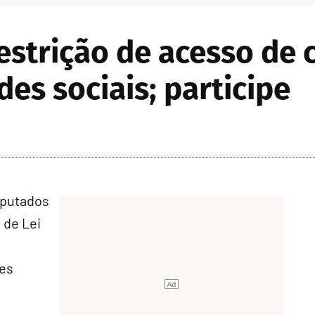
strição de acesso de c
es sociais; participe
eputados
o de Lei
des