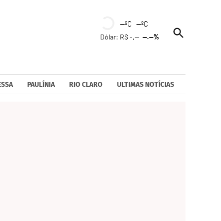
--ºC --ºC
Open
Dólar: R$ -,--
--.--%
Search
ESSA
PAULÍNIA
RIO CLARO
ULTIMAS NOTÍCIAS