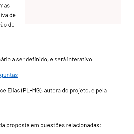
rmas
iva de
ção de
e
rio a ser definido, e será interativo.
rguntas
e Elias (PL-MG), autora do projeto, e pela
s da proposta em questões relacionadas: