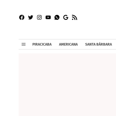
Facebook
Twitter
Instagram
YouTube
RSS
Whatsapp
Google
News
PIRACICABA
AMERICANA
SANTA BÁRBARA