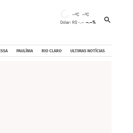
--ºC --ºC
Open
Dólar: R$ -,--
--.--%
Search
ESSA
PAULÍNIA
RIO CLARO
ULTIMAS NOTÍCIAS