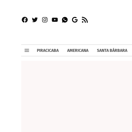
Facebook
Twitter
Instagram
YouTube
RSS
Whatsapp
Google
News
PIRACICABA
AMERICANA
SANTA BÁRBARA