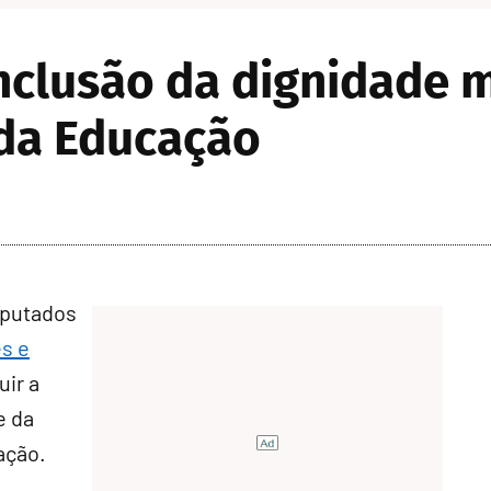
clusão da dignidade m
 da Educação
eputados
es e
uir a
e da
ação.