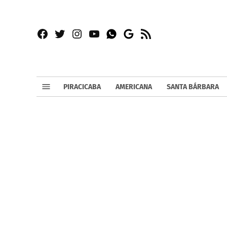
Facebook
Twitter
Instagram
YouTube
RSS
Whatsapp
Google
News
PIRACICABA
AMERICANA
SANTA BÁRBARA