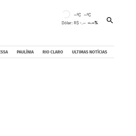
--ºC --ºC
Open
Dólar: R$ -,--
--.--%
Search
ESSA
PAULÍNIA
RIO CLARO
ULTIMAS NOTÍCIAS