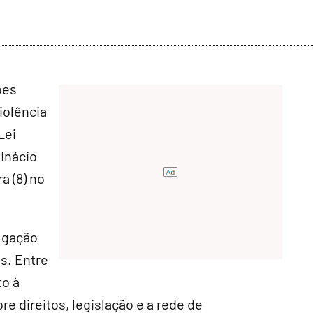
ões
iolência
Lei
 Inácio
a (8) no
ulgação
s. Entre
to à
e direitos, legislação e a rede de