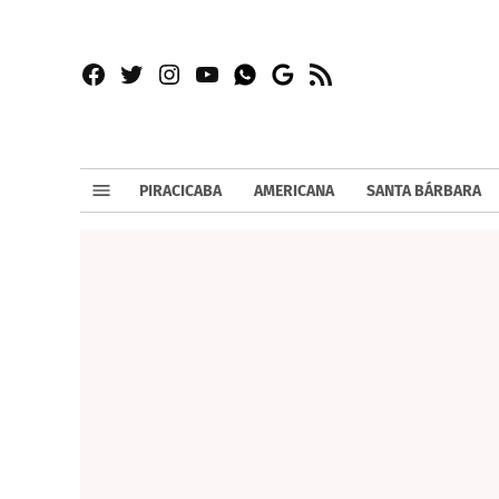
Facebook
Twitter
Instagram
YouTube
RSS
Whatsapp
Google
News
PIRACICABA
AMERICANA
SANTA BÁRBARA