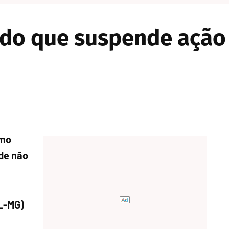
rdo que suspende ação
emo
 de não
L-MG)