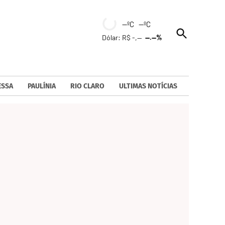
--ºC --ºC
Open
Dólar: R$ -,--
--.--%
Search
ESSA
PAULÍNIA
RIO CLARO
ULTIMAS NOTÍCIAS