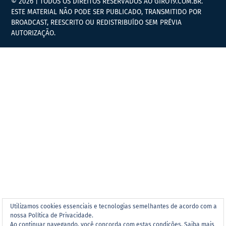
© 2026 | TODOS OS DIREITOS RESERVADOS AO GIRO19.COM.BR.
ESTE MATERIAL NÃO PODE SER PUBLICADO, TRANSMITIDO POR
BROADCAST, REESCRITO OU REDISTRIBUÍDO SEM PRÉVIA
AUTORIZAÇÃO.
Utilizamos cookies essenciais e tecnologias semelhantes de acordo com a
nossa Política de Privacidade.
Ao continuar navegando, você concorda com estas condições.
Saiba mais