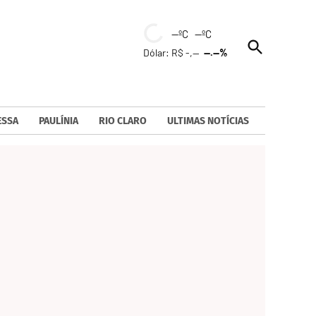
--ºC --ºC
Open
Dólar: R$ -,--
--.--%
Search
ESSA
PAULÍNIA
RIO CLARO
ULTIMAS NOTÍCIAS