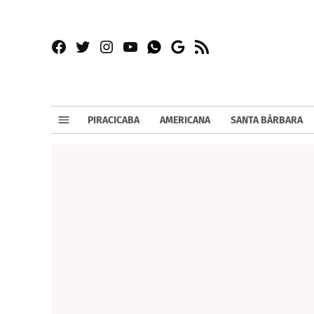
Facebook
Twitter
Instagram
YouTube
RSS
Whatsapp
Google
News
PIRACICABA
AMERICANA
SANTA BÁRBARA