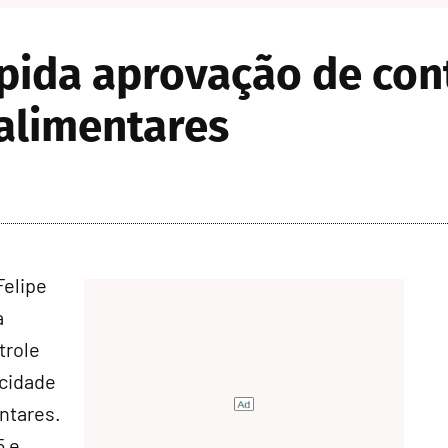
ida aprovação de cont
alimentares
Felipe
a
trole
icidade
ntares.
5 e