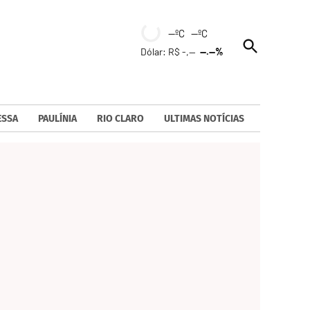
--ºC --ºC
Open
Dólar: R$ -,--
--.--%
Search
ESSA
PAULÍNIA
RIO CLARO
ULTIMAS NOTÍCIAS