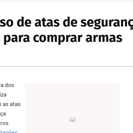
so de atas de seguranç
 para comprar armas
ra dos
iza
 as atas
nça
tros
itações