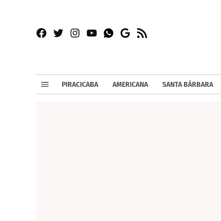
Facebook
Twitter
Instagram
YouTube
RSS
Whatsapp
Google
News
PIRACICABA
AMERICANA
SANTA BÁRBARA