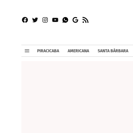
Facebook
Twitter
Instagram
YouTube
RSS
Whatsapp
Google
News
PIRACICABA
AMERICANA
SANTA BÁRBARA