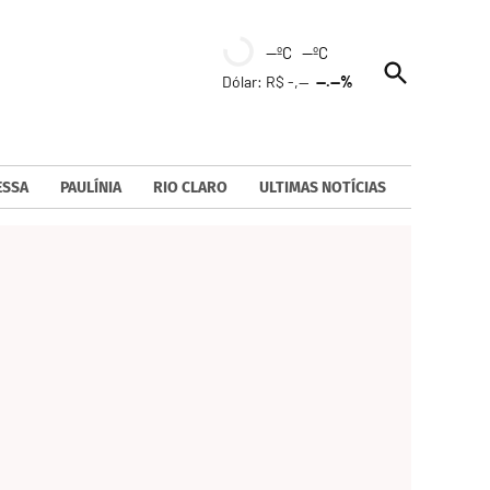
--ºC --ºC
Open
Dólar: R$ -,--
--.--%
Search
ESSA
PAULÍNIA
RIO CLARO
ULTIMAS NOTÍCIAS