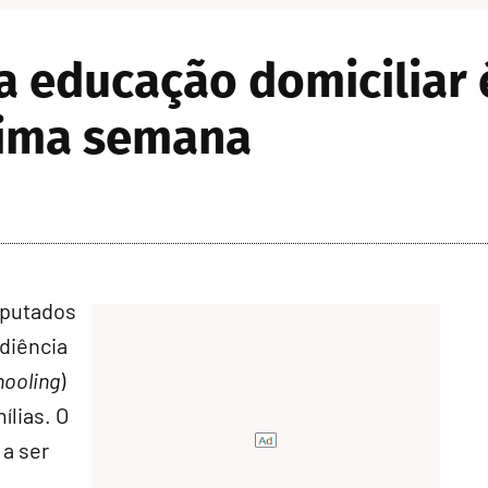
 educação domiciliar 
xima semana
eputados
udiência
ooling
)
ílias. O
 a ser