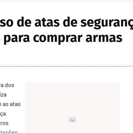
so de atas de seguranç
 para comprar armas
ra dos
iza
 as atas
nça
tros
itações