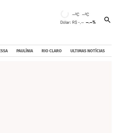
--ºC --ºC
Open
Dólar: R$ -,--
--.--%
Search
ESSA
PAULÍNIA
RIO CLARO
ULTIMAS NOTÍCIAS