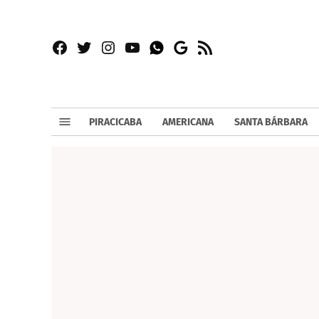
Facebook
Twitter
Instagram
YouTube
RSS
Whatsapp
Google
News
PIRACICABA
AMERICANA
SANTA BÁRBARA