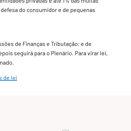
 entidades privadas e até 1% das multas
e defesa do consumidor e de pequenas
ssões de Finanças e Tributação; e de
pois seguirá para o Plenário. Para virar lei,
enado.
 de lei