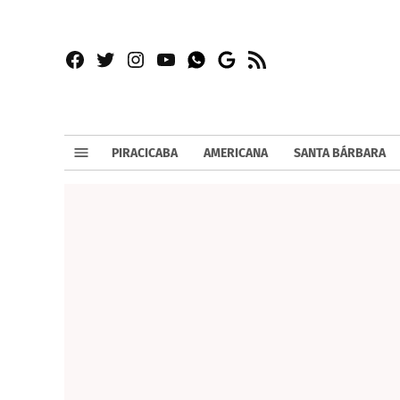
Facebook
Twitter
Instagram
YouTube
RSS
Whatsapp
Google
News
PIRACICABA
AMERICANA
SANTA BÁRBARA