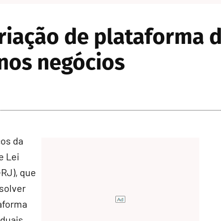
iação de plataforma d
enos negócios
ços da
e Lei
RJ), que
esolver
taforma
duais,