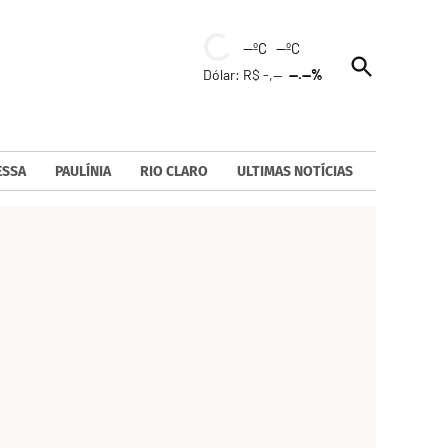
--ºC --ºC
Open
Dólar: R$ -,--
--.--%
Search
ESSA
PAULÍNIA
RIO CLARO
ULTIMAS NOTÍCIAS