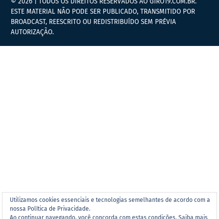
© 2026 | TODOS OS DIREITOS RESERVADOS AO GIRO19.COM.BR.
ESTE MATERIAL NÃO PODE SER PUBLICADO, TRANSMITIDO POR
BROADCAST, REESCRITO OU REDISTRIBUÍDO SEM PRÉVIA
AUTORIZAÇÃO.
Utilizamos cookies essenciais e tecnologias semelhantes de acordo com a
nossa Política de Privacidade.
Ao continuar navegando, você concorda com estas condições.
Saiba mais