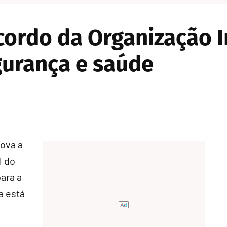
cordo da Organização I
gurança e saúde
rova a
l do
ara a
a está