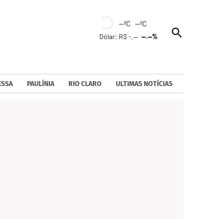
--ºC --ºC
Open
Dólar: R$ -,--
--.--%
Search
ESSA
PAULÍNIA
RIO CLARO
ULTIMAS NOTÍCIAS