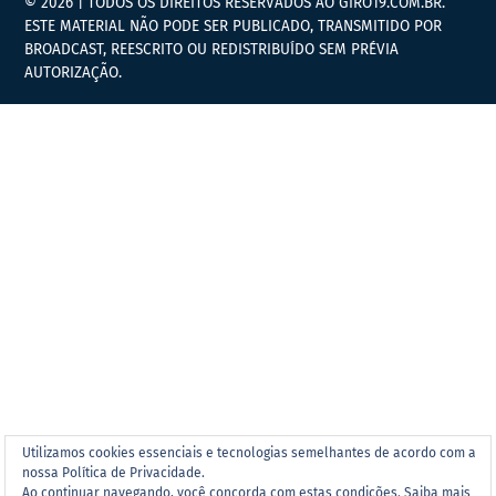
© 2026 | TODOS OS DIREITOS RESERVADOS AO GIRO19.COM.BR.
ESTE MATERIAL NÃO PODE SER PUBLICADO, TRANSMITIDO POR
BROADCAST, REESCRITO OU REDISTRIBUÍDO SEM PRÉVIA
AUTORIZAÇÃO.
Utilizamos cookies essenciais e tecnologias semelhantes de acordo com a
nossa Política de Privacidade.
Ao continuar navegando, você concorda com estas condições.
Saiba mais