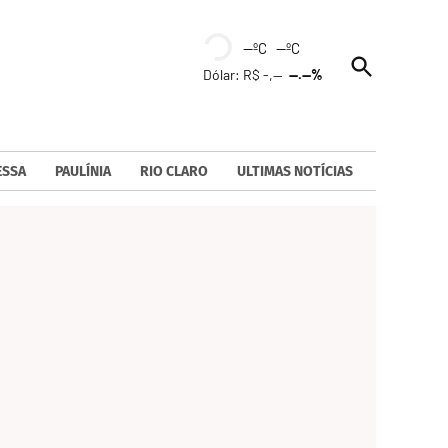
--ºC --ºC
Open
Dólar: R$ -,--
--.--%
Search
ESSA
PAULÍNIA
RIO CLARO
ULTIMAS NOTÍCIAS