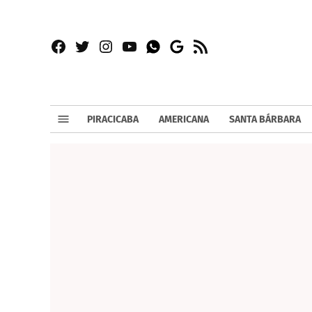
Facebook
Twitter
Instagram
YouTube
RSS
Whatsapp
Google
News
PIRACICABA
AMERICANA
SANTA BÁRBARA