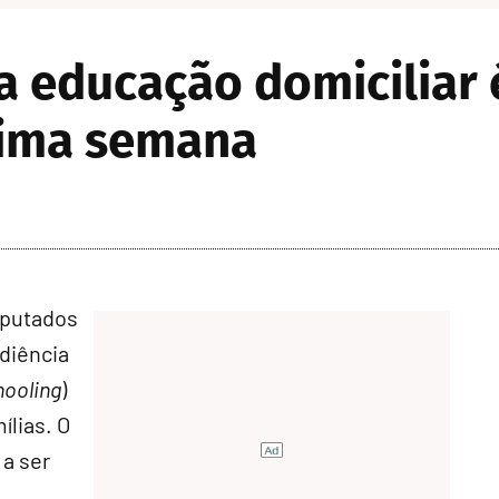
 educação domiciliar 
xima semana
eputados
udiência
ooling
)
ílias. O
 a ser