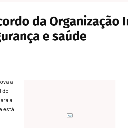
cordo da Organização I
gurança e saúde
rova a
l do
ara a
a está