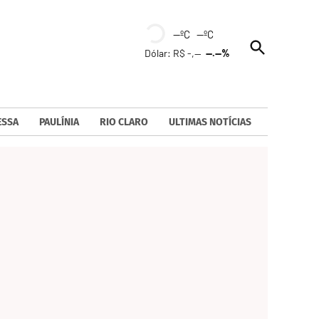
--ºC --ºC
Open
Dólar: R$ -,--
--.--%
Search
ESSA
PAULÍNIA
RIO CLARO
ULTIMAS NOTÍCIAS