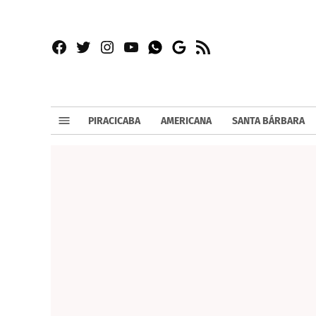
Facebook
Twitter
Instagram
YouTube
RSS
Whatsapp
Google
News
PIRACICABA
AMERICANA
SANTA BÁRBARA