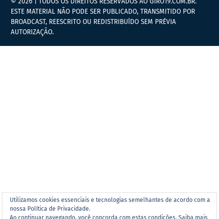
© 2026 | TODOS OS DIREITOS RESERVADOS AO GIRO19.COM.BR.
ESTE MATERIAL NÃO PODE SER PUBLICADO, TRANSMITIDO POR
BROADCAST, REESCRITO OU REDISTRIBUÍDO SEM PRÉVIA
AUTORIZAÇÃO.
Utilizamos cookies essenciais e tecnologias semelhantes de acordo com a
nossa Política de Privacidade.
Ao continuar navegando, você concorda com estas condições.
Saiba mais