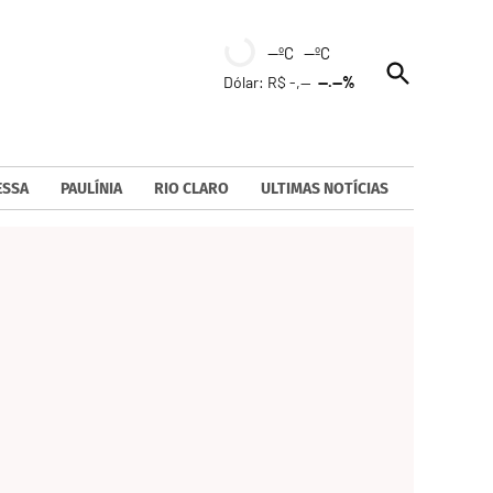
--ºC --ºC
Open
Dólar: R$ -,--
--.--%
Search
ESSA
PAULÍNIA
RIO CLARO
ULTIMAS NOTÍCIAS