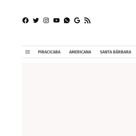
Facebook
Twitter
Instagram
YouTube
RSS
Whatsapp
Google
News
PIRACICABA
AMERICANA
SANTA BÁRBARA