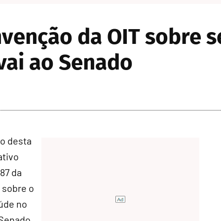
venção da OIT sobre s
 vai ao Senado
o desta
ativo
87 da
, sobre o
úde no
 Senado.