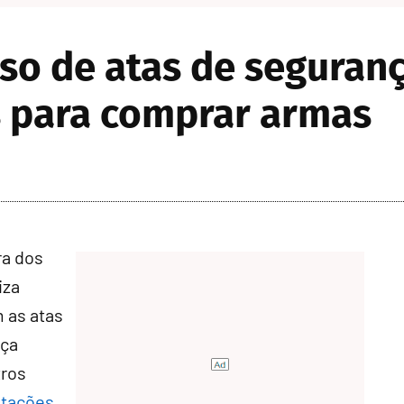
so de atas de seguranç
 para comprar armas
ra dos
iza
 as atas
nça
tros
itações