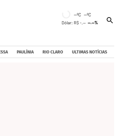
--ºC --ºC
Open
Dólar: R$ -,--
--.--%
Search
ESSA
PAULÍNIA
RIO CLARO
ULTIMAS NOTÍCIAS