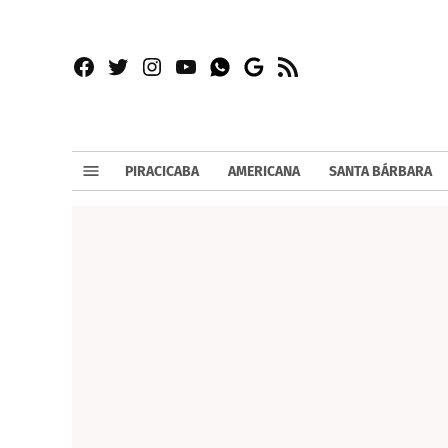
Facebook
Twitter
Instagram
YouTube
RSS
Whatsapp
Google
News
PIRACICABA
AMERICANA
SANTA BÁRBARA