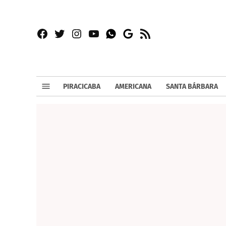
Facebook
Twitter
Instagram
YouTube
RSS
Whatsapp
Google
News
PIRACICABA
AMERICANA
SANTA BÁRBARA