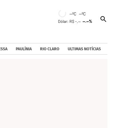
--ºC --ºC
Open
Dólar: R$ -,--
--.--%
Search
ESSA
PAULÍNIA
RIO CLARO
ULTIMAS NOTÍCIAS