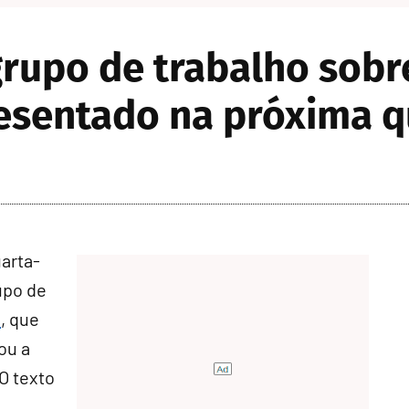
 grupo de trabalho sob
esentado na próxima q
arta-
rupo de
3
, que
ou a
 O texto