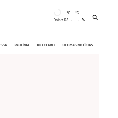
--ºC --ºC
Open
Dólar: R$ -,--
--.--%
Search
ESSA
PAULÍNIA
RIO CLARO
ULTIMAS NOTÍCIAS