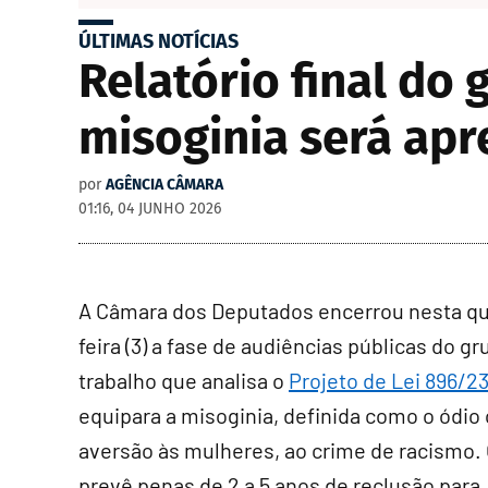
ÚLTIMAS NOTÍCIAS
Relatório final do
misoginia será apr
por
AGÊNCIA CÂMARA
01:16, 04 JUNHO 2026
A Câmara dos Deputados encerrou nesta qu
feira (3) a fase de audiências públicas do g
trabalho que analisa o
Projeto de Lei 896/2
equipara a misoginia, definida como o ódio 
aversão às mulheres, ao crime de racismo
.
prevê penas de 2 a 5 anos de reclusão para