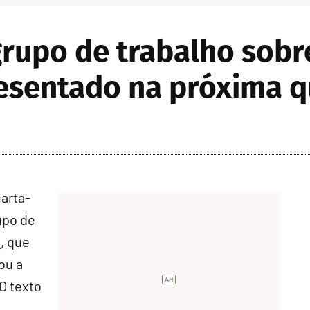
 grupo de trabalho sob
esentado na próxima q
arta-
rupo de
3
, que
ou a
 O texto