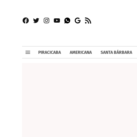
Facebook
Twitter
Instagram
YouTube
RSS
Whatsapp
Google
News
PIRACICABA
AMERICANA
SANTA BÁRBARA