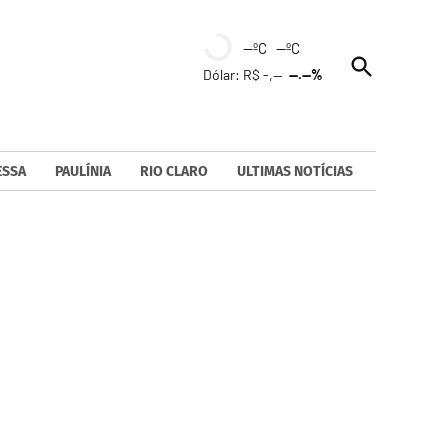
--ºC --ºC
Open
Dólar: R$ -,--
--.--%
Search
ESSA
PAULÍNIA
RIO CLARO
ULTIMAS NOTÍCIAS