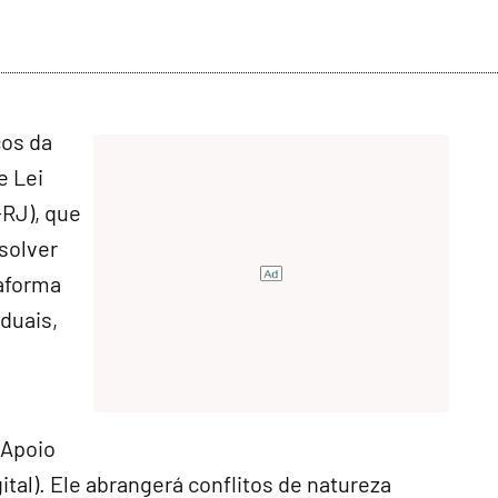
ços da
e Lei
RJ), que
esolver
taforma
duais,
 Apoio
ital). Ele abrangerá conflitos de natureza