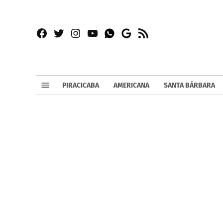
Facebook
Twitter
Instagram
YouTube
RSS
Whatsapp
Google
News
PIRACICABA
AMERICANA
SANTA BÁRBARA