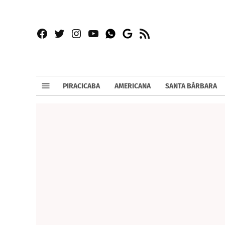
Facebook
Twitter
Instagram
YouTube
RSS
Whatsapp
Google
News
PIRACICABA
AMERICANA
SANTA BÁRBARA