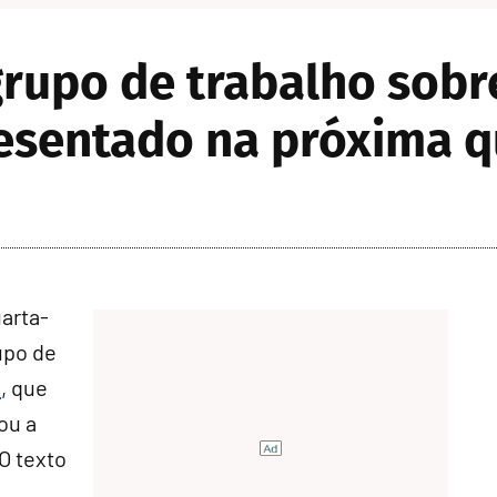
 grupo de trabalho sob
esentado na próxima q
arta-
rupo de
3
, que
ou a
 O texto