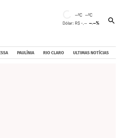
--ºC --ºC
Open
Dólar: R$ -,--
--.--%
Search
ESSA
PAULÍNIA
RIO CLARO
ULTIMAS NOTÍCIAS