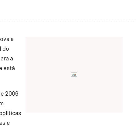
rova a
l do
ara a
a está
de 2006
em
políticas
as e