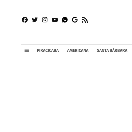
Facebook
Twitter
Instagram
YouTube
RSS
Whatsapp
Google
News
PIRACICABA
AMERICANA
SANTA BÁRBARA