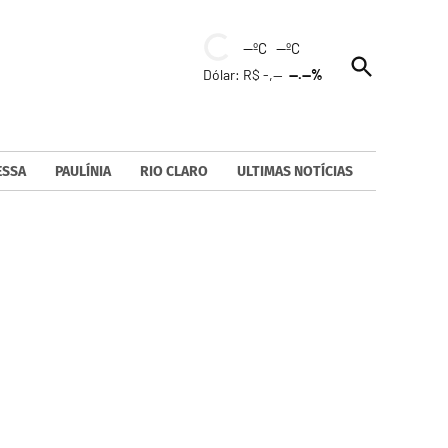
--ºC --ºC
Open
Dólar: R$ -,--
--.--%
Search
ESSA
PAULÍNIA
RIO CLARO
ULTIMAS NOTÍCIAS