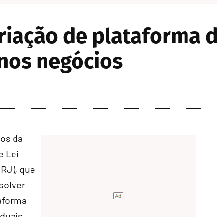
iação de plataforma d
enos negócios
ços da
e Lei
RJ), que
esolver
taforma
duais,