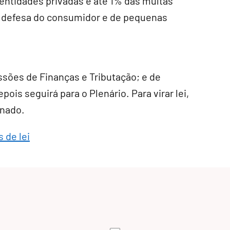
 entidades privadas e até 1% das multas
e defesa do consumidor e de pequenas
ssões de Finanças e Tributação; e de
pois seguirá para o Plenário. Para virar lei,
enado.
 de lei