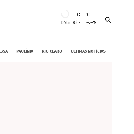
--ºC --ºC
Open
Dólar: R$ -,--
--.--%
Search
ESSA
PAULÍNIA
RIO CLARO
ULTIMAS NOTÍCIAS