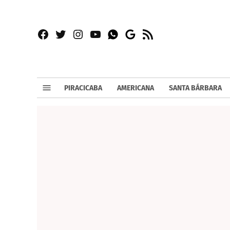
Facebook
Twitter
Instagram
YouTube
RSS
Whatsapp
Google
News
PIRACICABA
AMERICANA
SANTA BÁRBARA