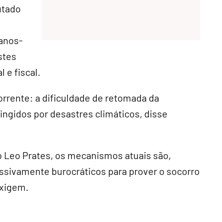
utado
canos-
stes
l e fiscal.
corrente: a dificuldade de retomada da
tingidos por desastres climáticos, disse
o Leo Prates, os mecanismos atuais são,
essivamente burocráticos para prover o socorro
exigem.