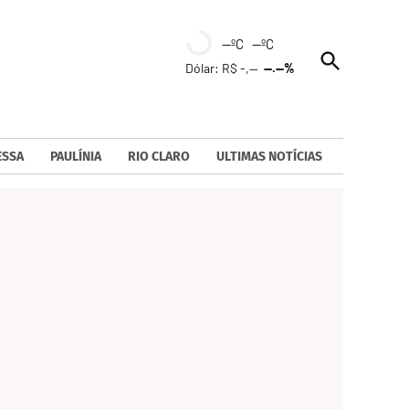
--ºC --ºC
Open
Dólar: R$ -,--
--.--%
Search
ESSA
PAULÍNIA
RIO CLARO
ULTIMAS NOTÍCIAS