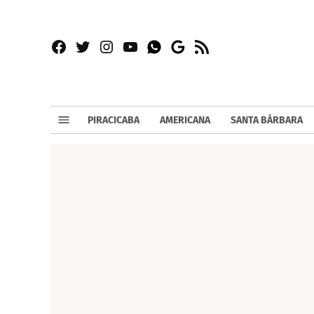
Facebook
Twitter
Instagram
YouTube
RSS
Whatsapp
Google
News
PIRACICABA
AMERICANA
SANTA BÁRBARA