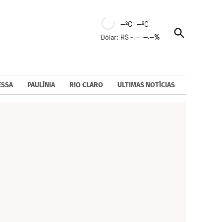
--ºC --ºC
Open
Dólar: R$ -,--
--.--%
Search
ESSA
PAULÍNIA
RIO CLARO
ULTIMAS NOTÍCIAS