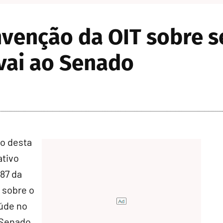
venção da OIT sobre s
 vai ao Senado
o desta
ativo
87 da
, sobre o
úde no
 Senado.