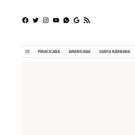
Facebook
Twitter
Instagram
YouTube
RSS
Whatsapp
Google
News
PIRACICABA
AMERICANA
SANTA BÁRBARA