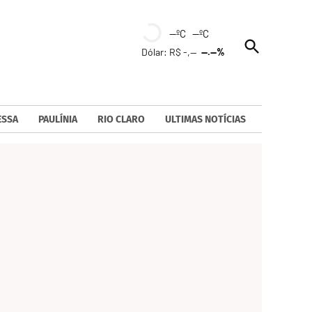
--ºC --ºC
Open
Dólar: R$ -,--
--.--%
Search
ESSA
PAULÍNIA
RIO CLARO
ULTIMAS NOTÍCIAS