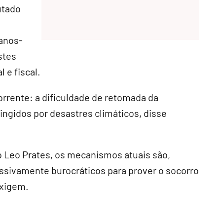
utado
canos-
stes
l e fiscal.
corrente: a dificuldade de retomada da
tingidos por desastres climáticos, disse
o Leo Prates, os mecanismos atuais são,
essivamente burocráticos para prover o socorro
exigem.