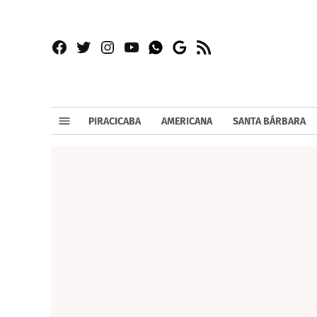
Facebook
Twitter
Instagram
YouTube
RSS
Whatsapp
Google
News
PIRACICABA
AMERICANA
SANTA BÁRBARA