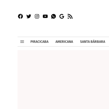
Facebook
Twitter
Instagram
YouTube
RSS
Whatsapp
Google
News
PIRACICABA
AMERICANA
SANTA BÁRBARA