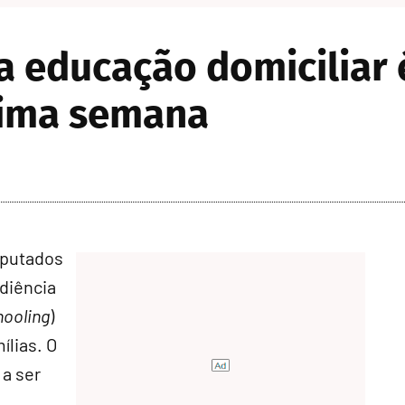
 educação domiciliar 
xima semana
eputados
udiência
ooling
)
ílias. O
 a ser