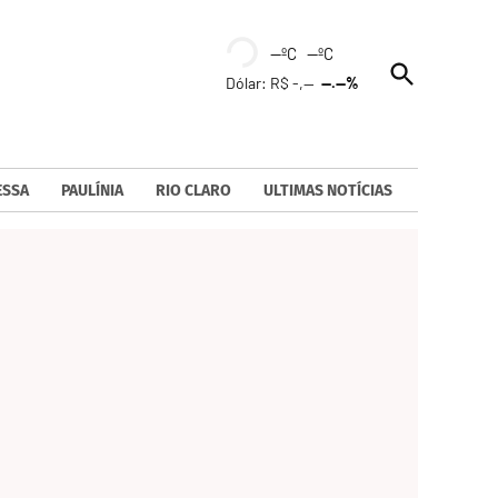
--ºC --ºC
Open
Dólar: R$ -,--
--.--%
Search
ESSA
PAULÍNIA
RIO CLARO
ULTIMAS NOTÍCIAS